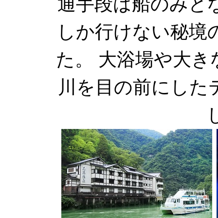
通手段は船のみと
しか行けない秘境
た。 大浴場や大
川を目の前にした