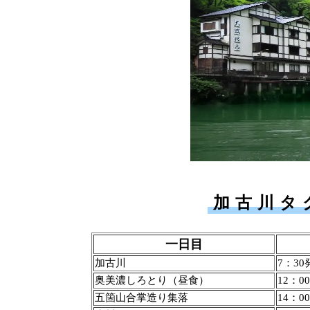
加古川タ
一日目
加古川
7：30
奥美濃しろとり（昼食）
12：0
五箇山合掌造り集落
14：0