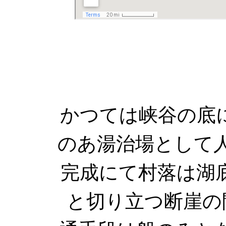
かつては峡谷の底
のあ湯治場として人
完成にて村落は湖
と切り立つ断崖の