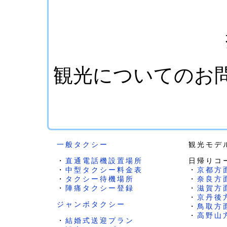
観光についてのお
一般タクシー
観光モデ
・
直通電話機設置場所
日帰りコ
・
中型タクシー料金表
・
京都方
・
タクシー待機場所
・
奈良方
・
陣痛タクシー登録
・
滋賀方
・
京丹後
ジャンボタクシー
・
鳥取方
・
高野山
・
結婚式送迎プラン